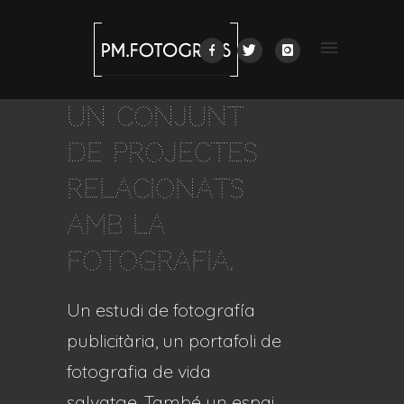
un conjunt
de projectes
relacionats
amb
la
fotografia.
Un estudi de fotografía
publicitària, un portafoli de
fotografia de vida
salvatge. També un espai