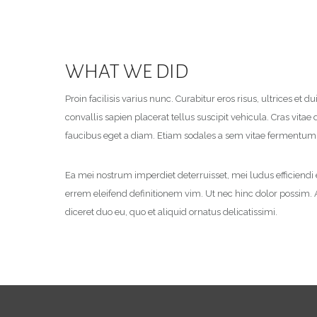
WHAT WE DID
Proin facilisis varius nunc. Curabitur eros risus, ultrices et 
convallis sapien placerat tellus suscipit vehicula. Cras vit
faucibus eget a diam. Etiam sodales a sem vitae fermentum
Ea mei nostrum imperdiet deterruisset, mei ludus efficiend
errem eleifend definitionem vim. Ut nec hinc dolor possim.
diceret duo eu, quo et aliquid ornatus delicatissimi.