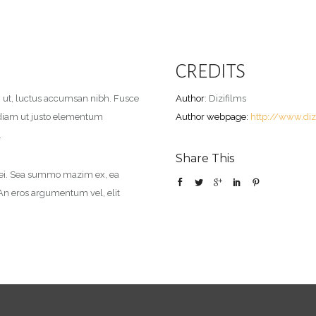
CREDITS
dui ut, luctus accumsan nibh. Fusce
Author
: Dizifilms
ae diam ut justo elementum
Author webpage:
http://www.diz
.
Share This
i ei. Sea summo mazim ex, ea
 An eros argumentum vel, elit