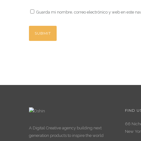
Guarda mi nombre, correo electrónico y web en este na
FIND U
66 Nicho
A Digital Creative agency building next
New Yor
generation products to inspire the world