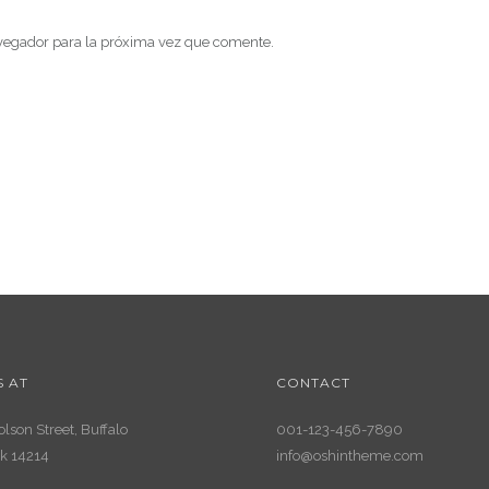
vegador para la próxima vez que comente.
S AT
CONTACT
lson Street, Buffalo
001-123-456-7890
k 14214
info@oshintheme.com